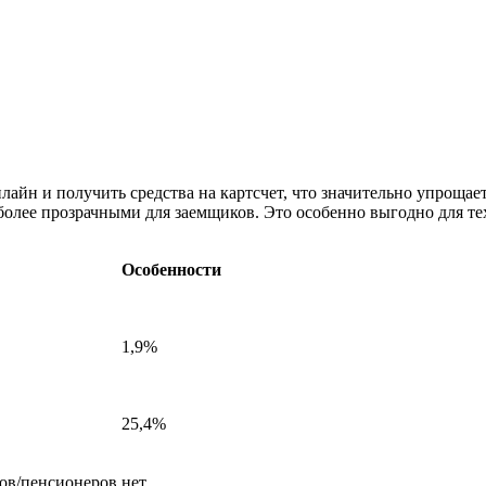
нлайн и получить средства на картсчет, что значительно упроща
 более прозрачными для заемщиков. Это особенно выгодно для тех
Особенности
1,9%
25,4%
тов/пенсионеров
нет