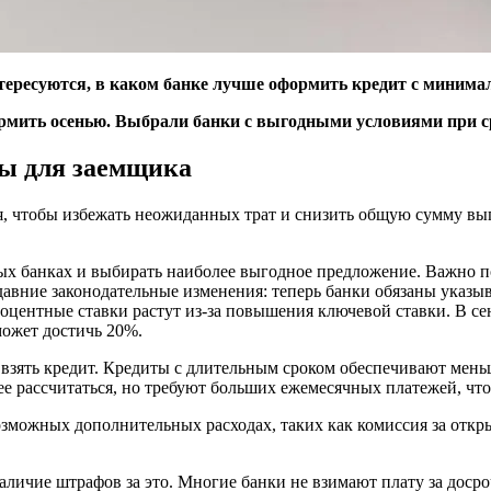
тересуются, в каком банке лучше оформить кредит с минима
ормить осенью. Выбрали банки с выгодными условиями при ср
ы для заемщика
я, чтобы избежать неожиданных трат и снизить общую сумму вы
ных банках и выбирать наиболее выгодное предложение. Важно п
авние законодательные изменения: теперь банки обязаны указыв
центные ставки растут из-за повышения ключевой ставки. В се
может достичь 20%.
е взять кредит. Кредиты с длительным сроком обеспечивают ме
ее рассчитаться, но требуют больших ежемесячных платежей, чт
 возможных дополнительных расходах, таких как комиссия за отк
наличие штрафов за это. Многие банки не взимают плату за доср