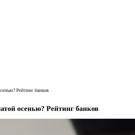
х интерьерах
ом в Турине
нский дом в Лондоне
ьше машино-мест
а борщевик на частном участке
труктаж + требования и нюансы установки
, достоинства и недостатки
валютам
рогноз до конца лета
осенью? Рейтинг банков
латой осенью? Рейтинг банков