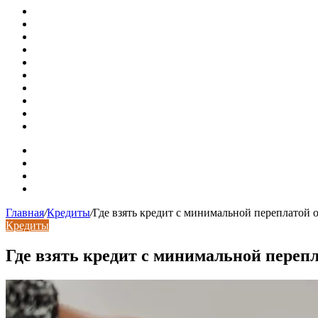
Как меняются требования к душевым зонам в современны
Современный интерьер с уникальным расписным потолк
Идеальное взаимодействие с задним двориком: викториа
Россияне стали реже хранить деньги в банках
СМИ: девелоперов в Москве обязали строить в разы бол
В Подмосковье впервые с помощью ИИ выписали штраф з
Установка кондиционера своими руками: монтажный инс
Септики ДКС (КЛЕН): устройство, обзор модельного ряда
Курсы валют 7 августа: рубль рухнул ко всем основным 
«Черные лебеди» могут укрепить доллар до 100 рублей: п
Карта сайта
Контакты
Установка сайта
Хостинг сайта
Главная
/
Кредиты
/
Где взять кредит с минимальной переплатой 
Кредиты
Где взять кредит с минимальной переп