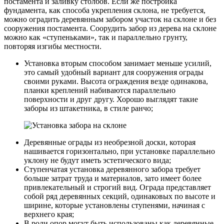
постамента и заливку столбов. Если же постройка
фундамента, как способа укрепления склона, не требуется,
можно оградить деревянным забором участок на склоне и без
сооружения постамента. Соорудить забор из дерева на склоне
можно как «ступеньками», так и параллельно грунту,
повторяя изгибы местности.
Установка вторым способом занимает меньше усилий,
это самый удобный вариант для сооружения ограды
своими руками. Высота ограждения везде одинакова,
планки креплений набиваются параллельно
поверхности и друг другу. Хорошо выглядят такие
заборы из штакетника, в стиле ранчо;
Деревянные ограды из необрезной доски, которая
нашивается горизонтально, при установке параллельно
уклону не будут иметь эстетического вида;
Ступенчатая установка деревянного забора требует
больше затрат труда и материалов, зато имеет более
привлекательный и строгий вид. Ограда представляет
собой ряд деревянных секций, одинаковых по высоте и
ширине, которые установлены ступенями, начиная с
верхнего края;
В роли опор могут быть использованы как деревянные