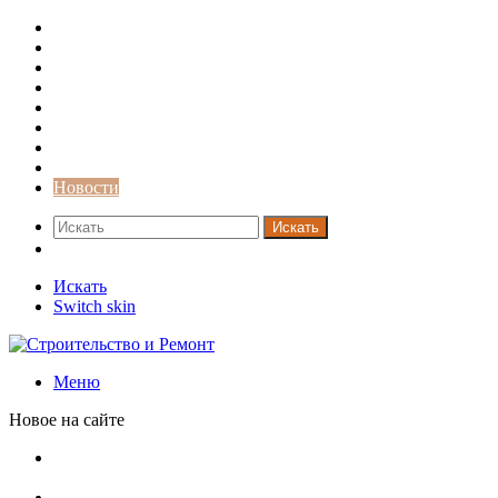
Строительство и ремонт
Советы
Дача
Двери
Окна
Заборы
Интерьер и дизайн
Кредиты
Новости
Искать
Switch skin
Искать
Switch skin
Меню
Новое на сайте
Как меняются требования к душевым зонам в
современных интерьерах
Современный интерьер с уникальным расписным