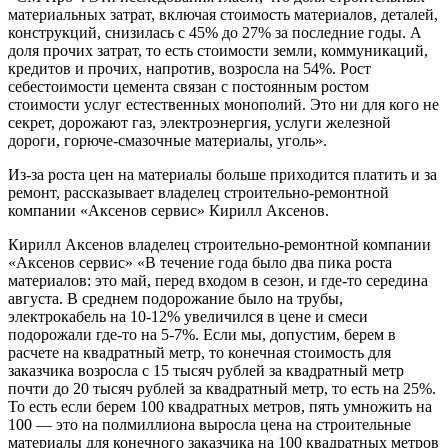
материальных затрат, включая стоимость материалов, деталей,
конструкций, снизилась с 45% до 27% за последние годы. А
доля прочих затрат, то есть стоимости земли, коммуникаций,
кредитов и прочих, напротив, возросла на 54%. Рост
себестоимости цемента связан с постоянным ростом
стоимости услуг естественных монополий. Это ни для кого не
секрет, дорожают газ, электроэнергия, услуги железной
дороги, горюче-смазочные материалы, уголь».
Из-за роста цен на материалы больше приходится платить и за
ремонт, рассказывает владелец строительно-ремонтной
компании «Аксенов сервис» Кирилл Аксенов.
Кирилл Аксенов владелец строительно-ремонтной компании
«Аксенов сервис» «В течение года было два пика роста
материалов: это май, перед входом в сезон, и где-то середина
августа. В среднем подорожание было на трубы,
электрокабель на 10-12% увеличился в цене и смеси
подорожали где-то на 5-7%. Если мы, допустим, берем в
расчете на квадратный метр, то конечная стоимость для
заказчика возросла с 15 тысяч рублей за квадратный метр
почти до 20 тысяч рублей за квадратный метр, то есть на 25%.
То есть если берем 100 квадратных метров, пять умножить на
100 — это на полмиллиона выросла цена на строительные
материалы для конечного заказчика на 100 квадратных метров