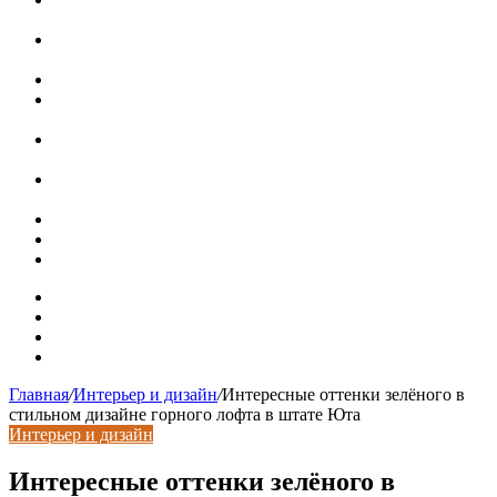
интерьерами
В Минстрое сравнили качество жилья в Нью-Йорке и
России
Московская вторичка стремительно дорожает
Ремонт чугунной ванны своими руками:
распространенные повреждения и их устранение
Раковина-кувшинка: советы по выбору и по установке
при расположении над стиральной машиной
Доллар выше 82, евро выше 94: что происходит с
курсами валют в России
Курсы валют 8 августа: рубль упал к доллару и евро
Металлические трубы для заборов
Металлические столбы для забора
Карта сайта
Контакты
Установка сайта
Хостинг сайта
Главная
/
Интерьер и дизайн
/
Интересные оттенки зелёного в
стильном дизайне горного лофта в штате Юта
Интерьер и дизайн
Интересные оттенки зелёного в