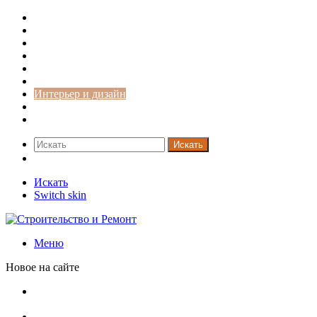
Строительство и ремонт
Советы
Дача
Двери
Окна
Заборы
Интерьер и дизайн
Кредиты
Новости
Искать
Switch skin
Искать
Switch skin
Меню
Новое на сайте
Приглушенная обстановка в дизайне горного дома в
Колорадо
Старинная шведская дача 17 века с душевными