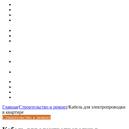
Металлические колпаки на столбы забора
Крышки для столбов забора
Новая жизнь дома в стиле mid-century в Калифорнии
Невероятная квартира в обычном шведской доме (71 кв.
м)
Путин продлил «гаражную амнистию» до 2031 года
Рынок коммерческой недвижимости в поисках баланса
Водопроводные медные трубы: маркировка сортамента,
область применения, преимущества
Гидрострелка для отопления: назначение + схема
установки + расчеты параметров
Почему курс доллара в одном городе разный: где искать
выгодный обмен
Курсы валют 6 августа: доллар и евро дешевеют
Карта сайта
Контакты
Установка сайта
Хостинг сайта
Главная
/
Строительство и ремонт
/
Кабель для электропроводки
в квартире
Строительство и ремонт