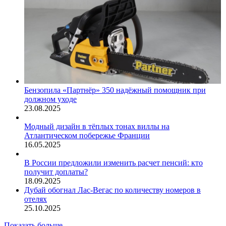
Бензопила «Партнёр» 350 надёжный помощник при
должном уходе
23.08.2025
Модный дизайн в тёплых тонах виллы на
Атлантическом побережье Франции
16.05.2025
В России предложили изменить расчет пенсий: кто
получит доплаты?
18.09.2025
Дубай обогнал Лас-Вегас по количеству номеров в
отелях
25.10.2025
Показать больше