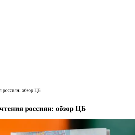
труктаж + требования и нюансы установки
, достоинства и недостатки
валютам
рогноз до конца лета
)
 россиян: обзор ЦБ
чтения россиян: обзор ЦБ