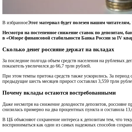
В избранное
Этот материал будет полезен нашим читателям, 
Несмотря на постепенное снижение ставок по депозитам, б
в «Обзоре финансовой стабильности Банка России за IV кварт
Сколько денег россияне держат на вкладах
За последние полгода объем средств населения на рублевых депо
показатель увеличился до 66,7 трлн рублей.
При этом темпы притока средств также ускорились. За период с
предыдущие шесть месяцев прирост составлял 3,559 трлн рубле
Почему вклады остаются востребованными
Даже несмотря на снижение доходности депозитов, россияне п
снизилась примерно на два процентных пункта и составила 13
В ЦБ объясняют сохранение интереса к депозитам тем, что т
восприниматься как один из самых надежных способов сохран