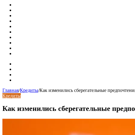
Установка кондиционера своими руками: монтажный инс
Септики ДКС (КЛЕН): устройство, обзор модельного ряда
Курсы валют 7 августа: рубль рухнул ко всем основным 
«Черные лебеди» могут укрепить доллар до 100 рублей: п
Металлические колпаки на столбы забора
Крышки для столбов забора
Новая жизнь дома в стиле mid-century в Калифорнии
Невероятная квартира в обычном шведской доме (71 кв. м
Путин продлил «гаражную амнистию» до 2031 года
Рынок коммерческой недвижимости в поисках баланса
Карта сайта
Контакты
Установка сайта
Хостинг сайта
Главная
/
Кредиты
/
Как изменились сберегательные предпочтения
Кредиты
Как изменились сберегательные предпо