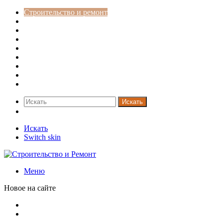
Строительство и ремонт
Советы
Дача
Двери
Окна
Заборы
Интерьер и дизайн
Кредиты
Новости
Искать
Switch skin
Искать
Switch skin
Меню
Новое на сайте
Россияне стали реже хранить деньги в банках
СМИ: девелоперов в Москве обязали строить в разы
больше машино-мест