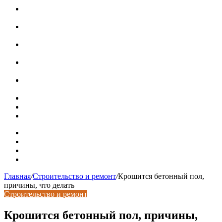
В Подмосковье впервые с помощью ИИ выписали
штраф за борщевик на частном участке
Установка кондиционера своими руками: монтажный
инструктаж + требования и нюансы установки
Септики ДКС (КЛЕН): устройство, обзор модельного
ряда, достоинства и недостатки
Курсы валют 7 августа: рубль рухнул ко всем основным
валютам
«Черные лебеди» могут укрепить доллар до 100 рублей:
прогноз до конца лета
Металлические колпаки на столбы забора
Крышки для столбов забора
Новая жизнь дома в стиле mid-century в Калифорнии
Карта сайта
Контакты
Установка сайта
Хостинг сайта
Главная
/
Строительство и ремонт
/
Крошится бетонный пол,
причины, что делать
Строительство и ремонт
Крошится бетонный пол, причины,