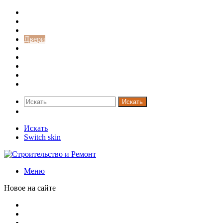
Строительство и ремонт
Советы
Дача
Двери
Окна
Заборы
Интерьер и дизайн
Кредиты
Новости
Искать
Switch skin
Искать
Switch skin
Меню
Новое на сайте
Путин продлил «гаражную амнистию» до 2031 года
Рынок коммерческой недвижимости в поисках баланса
Водопроводные медные трубы: маркировка сортамента,