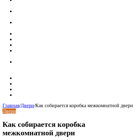
область применения, преимущества
Гидрострелка для отопления: назначение + схема
установки + расчеты параметров
Почему курс доллара в одном городе разный: где искать
выгодный обмен
Курсы валют 6 августа: доллар и евро дешевеют
Колпаки на столбы для забора
Кирпичные столбы для ворот
Маленькая, но с английским обаянием: квартира в
викторианском доме в Лондоне
Как дизайнер преобразовал для себя маленькую студию
в Варшаве
Карта сайта
Контакты
Установка сайта
Хостинг сайта
Главная
/
Двери
/
Как собирается коробка межкомнатной двери
Двери
Как собирается коробка
межкомнатной двери