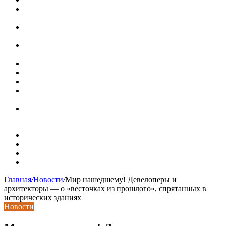
Ремонт чугунной ванны своими руками:
распространенные повреждения и их устранение
Раковина-кувшинка: советы по выбору и по установке
при расположении над стиральной машиной
Доллар выше 82, евро выше 94: что происходит с
курсами валют в России
Курсы валют 8 августа: рубль упал к доллару и евро
Металлические трубы для заборов
Металлические столбы для забора
Как меняются требования к душевым зонам в
современных интерьерах
Современный интерьер с уникальным расписным
потолком в Турине
Карта сайта
Контакты
Установка сайта
Хостинг сайта
Главная
/
Новости
/
Мир нашедшему! Девелоперы и
архитекторы — о «весточках из прошлого», спрятанных в
исторических зданиях
Новости