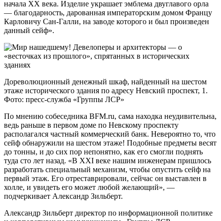
начала XX века. Изделие украшает эмблема двуглавого орла
— благодарность, дарованная императорским домом Францу
Карловичу Сан-Галли, на заводе которого и был произведен
данный сейф».
Дореволюционный денежный шкаф, найденный на шестом
этаже исторического здания по адресу Невский проспект, 1.
Фото: пресс-служба «Группы ЛСР»
По мнению собеседника BFM.ru, сама находка неудивительна,
ведь раньше в первом доме по Невскому проспекту
располагался частный коммерческий банк. Невероятно то, что
сейф обнаружили на шестом этаже! Подобные предметы весят
до тонны, и до сих пор непонятно, как его смогли поднять
туда сто лет назад. «В XXI веке нашим инженерам пришлось
разработать специальный механизм, чтобы опустить сейф на
первый этаж. Его отреставрировали, сейчас он выставлен в
холле, и увидеть его может любой желающий», —
подчеркивает Александр Зильберт.
Александр Зильберт директор по информационной политике