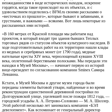
неожиданностям в виде исторических находок, искренне
гордятся, когда такое происходит на их объектах, и с
удовольствием поделились с BFM.ru своими рассказами о
«весточках из прошлого», которые бывают и забавными, и
грустными, и важными — всякими. Вот лишь некоторые из
рассказанных ими историй.
«В 160 метрах от Красной площади мы работаем над
проектом, в который входят три здания бывших Теплых
торговых рядов со статусом объектов культурного наследия. В
ходе подготовительных работ на их территории нашли клады
из медных и серебряных монет (от 1790 года), медные
нательные кресты XIV века, чернолощеный кувшин XVIII
века, оплетенный берестяными полосками. Мы передали эти
находки в Музей Москвы», — начинает первую из историй
вице-президент по согласованию компании Sminex Самира
Левшина.
Кстати, в Музей Москвы и другие музеи города были
переданы элементы бытовой утвари, найденные и во время
реконструкции единственной деревянной постройки по
Долгоруковской улице, уцелевшей после пожара 1812 года, —
городской усадьбы А. А. Петрово-Соловово — М. А. Шиллер.
Этой работой несколько лет занималась компания «БЭЛ
девелопмент». Как вспоминает ее генеральный директор