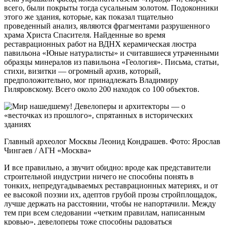
всего, были покрыты тогда сусальным золотом. Подоконники
этого же здания, которые, как показал тщательно
проведенный анализ, являются фрагментами разрушенного
храма Христа Спасителя. Найденные во время
реставрационных работ на ВДНХ керамическая люстра
павильона «Юные натуралисты» и считавшиеся утраченными
образцы минералов из павильона «Геология». Письма, статьи,
стихи, визитки — огромный архив, который,
предположительно, мог принадлежать Владимиру
Гиляровскому. Всего около 200 находок со 100 объектов.
Главный археолог Москвы Леонид Кондрашев. Фото: Ярослав
Чингаев / АГН «Москва»
И все правильно, а звучит обидно: вроде как представители
строительной индустрии ничего не способны понять в
тонких, непредугадываемых реставрационных материях, и от
ее высокой поэзии их, адептов грубой прозы стройплощадок,
лучше держать на расстоянии, чтобы не напортачили. Между
тем при всем следовании «четким правилам, написанным
кровью», девелоперы тоже способны радоваться