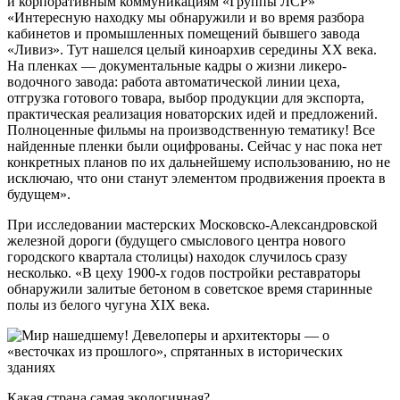
и корпоративным коммуникациям «Группы ЛСР»
«Интересную находку мы обнаружили и во время разбора
кабинетов и промышленных помещений бывшего завода
«Ливиз». Тут нашелся целый киноархив середины XX века.
На пленках — документальные кадры о жизни ликеро-
водочного завода: работа автоматической линии цеха,
отгрузка готового товара, выбор продукции для экспорта,
практическая реализация новаторских идей и предложений.
Полноценные фильмы на производственную тематику! Все
найденные пленки были оцифрованы. Сейчас у нас пока нет
конкретных планов по их дальнейшему использованию, но не
исключаю, что они станут элементом продвижения проекта в
будущем».
При исследовании мастерских Московско-Александровской
железной дороги (будущего смыслового центра нового
городского квартала столицы) находок случилось сразу
несколько. «В цеху 1900-х годов постройки реставраторы
обнаружили залитые бетоном в советское время старинные
полы из белого чугуна XIX века.
Какая страна самая экологичная?