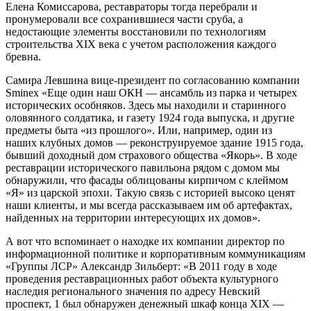
Елена Комиссарова, реставраторы тогда перебрали и
пронумеровали все сохранившиеся части сруба, а
недостающие элементы восстановили по технологиям
строительства XIX века с учетом расположения каждого
бревна.
Самира Левшина вице-президент по согласованию компании
Sminex «Еще один наш ОКН — ансамбль из парка и четырех
исторических особняков. Здесь мы находили и старинного
оловянного солдатика, и газету 1924 года выпуска, и другие
предметы быта «из прошлого». Или, например, один из
наших клубных домов — реконструируемое здание 1915 года,
бывший доходный дом страхового общества «Якорь». В ходе
реставрации исторического павильона рядом с домом мы
обнаружили, что фасады облицованы кирпичом с клеймом
«Я» из царской эпохи. Такую связь с историей высоко ценят
наши клиенты, и мы всегда рассказываем им об артефактах,
найденных на территории интересующих их домов».
А вот что вспоминает о находке их компании директор по
информационной политике и корпоративным коммуникациям
«Группы ЛСР» Александр Зильберт: «В 2011 году в ходе
проведения реставрационных работ объекта культурного
наследия регионального значения по адресу Невский
проспект, 1 был обнаружен денежный шкаф конца XIX —