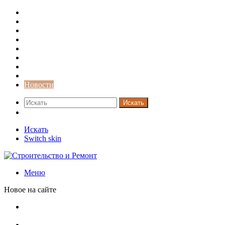
Строительство и ремонт
Советы
Дача
Двери
Окна
Заборы
Интерьер и дизайн
Кредиты
Новости
Искать
Switch skin
Искать
Switch skin
Меню
Новое на сайте
В Минстрое сравнили качество жилья в Нью-Йорке и
России
Московская вторичка стремительно дорожает