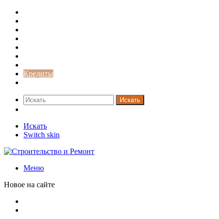
Строительство и ремонт
Советы
Дача
Двери
Окна
Заборы
Интерьер и дизайн
Кредиты
Новости
Искать
Switch skin
Искать
Switch skin
Меню
Новое на сайте
Новая жизнь дома в стиле mid-century в Калифорнии
Невероятная квартира в обычном шведской доме (71 кв.
м)