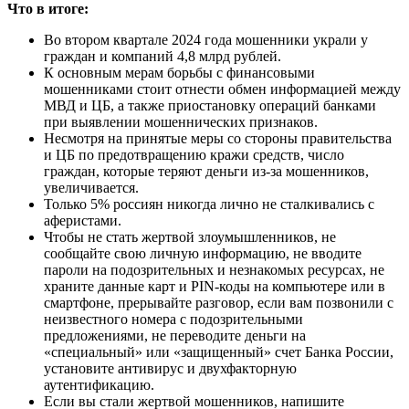
Что в итоге:
Во втором квартале 2024 года мошенники украли у
граждан и компаний 4,8 млрд рублей.
К основным мерам борьбы с финансовыми
мошенниками стоит отнести обмен информацией между
МВД и ЦБ, а также приостановку операций банками
при выявлении мошеннических признаков.
Несмотря на принятые меры со стороны правительства
и ЦБ по предотвращению кражи средств, число
граждан, которые теряют деньги из-за мошенников,
увеличивается.
Только 5% россиян никогда лично не сталкивались с
аферистами.
Чтобы не стать жертвой злоумышленников, не
сообщайте свою личную информацию, не вводите
пароли на подозрительных и незнакомых ресурсах, не
храните данные карт и PIN-коды на компьютере или в
смартфоне, прерывайте разговор, если вам позвонили с
неизвестного номера с подозрительными
предложениями, не переводите деньги на
«специальный» или «защищенный» счет Банка России,
установите антивирус и двухфакторную
аутентификацию.
Если вы стали жертвой мошенников, напишите