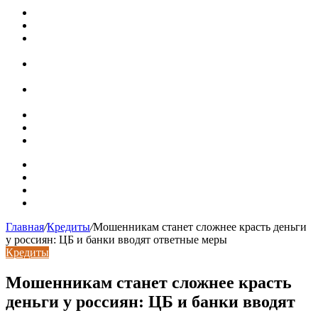
Путин продлил «гаражную амнистию» до 2031 года
Рынок коммерческой недвижимости в поисках баланса
Водопроводные медные трубы: маркировка сортамента,
область применения, преимущества
Гидрострелка для отопления: назначение + схема
установки + расчеты параметров
Почему курс доллара в одном городе разный: где искать
выгодный обмен
Курсы валют 6 августа: доллар и евро дешевеют
Колпаки на столбы для забора
Кирпичные столбы для ворот
Карта сайта
Контакты
Установка сайта
Хостинг сайта
Главная
/
Кредиты
/
Мошенникам станет сложнее красть деньги
у россиян: ЦБ и банки вводят ответные меры
Кредиты
Мошенникам станет сложнее красть
деньги у россиян: ЦБ и банки вводят