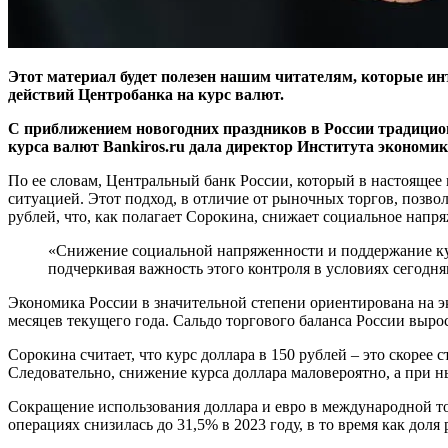
Этот материал будет полезен нашим читателям, которые инт
действий Центробанка на курс валют.
С приближением новогодних праздников в России традицион
курса валют Bankiros.ru дала директор Института экономик
По ее словам, Центральный банк России, который в настоящее в
ситуацией. Этот подход, в отличие от рыночных торгов, позвол
рублей, что, как полагает Сорокина, снижает социальное напр
«Снижение социальной напряженности и поддержание курс
подчеркивая важность этого контроля в условиях сегодн
Экономика России в значительной степени ориентирована на эк
месяцев текущего года. Сальдо торгового баланса России вырос
Сорокина считает, что курс доллара в 150 рублей – это скорее
Следовательно, снижение курса доллара маловероятно, а при 
Сокращение использования доллара и евро в международной то
операциях снизилась до 31,5% в 2023 году, в то время как дол