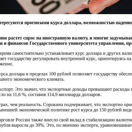
ересуются прогнозами курса доллара, возможностью падения 
но растет спрос на иностранную валюту, и многие задумываю
и и финансов Государственного университета управления, про
ремя самостоятельно устанавливает курс доллара и других валют
яет государству регулировать внутренний курс, ориентируясь на
яжение.
а доллара в пределах 100 рублей позволяет государству обесп
яшнего экономического климата.
спорт. Это значит, что экспортные доходы превышают расходы н
ло на 11,6 %, составив 114,9 миллиарда долларов.
 страх, чем реальность. Сорокина подчеркивает, что экспортно 
нынешней экономической политике рост курса до 150 рублей ви
рговле России также внесло свой вклад в стабилизацию валютно
я рубля выросла до 39%. Это, по мнению эксперта, уравновешива