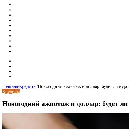
Металлические колпаки на столбы забора
Крышки для столбов забора
Новая жизнь дома в стиле mid-century в Калифорнии
Невероятная квартира в обычном шведской доме (71 кв. м
Путин продлил «гаражную амнистию» до 2031 года
Рынок коммерческой недвижимости в поисках баланса
Водопроводные медные трубы: маркировка сортамента, о
Гидрострелка для отопления: назначение + схема установ
Почему курс доллара в одном городе разный: где искать
Курсы валют 6 августа: доллар и евро дешевеют
Карта сайта
Контакты
Установка сайта
Хостинг сайта
Главная
/
Кредиты
/
Новогодний ажиотаж и доллар: будет ли курс 
Кредиты
Новогодний ажиотаж и доллар: будет ли 