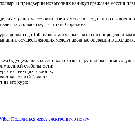
а доллар. В преддверии новогодних каникул граждане России п
 других странах часто оказывается менее выгодным по сравнению
вает их стоимость», – считает Сорокина.
 курса доллара до 150 рублей могут быть выгодны определенным 
 компаний, осуществляющих международные операции в долларах.
йшем будущем, поскольку такой скачок нарушил бы финансовую с
внутренней стабильности;
урса на текущих уровнях;
вает валютный баланс;
 на его курс;
Viber
Поделиться через электронную почту