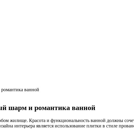
орадо
ами
сии
ые повреждения и их устранение
ри расположении над стиральной машиной
 валют в России
 романтика ванной
ый шарм и романтика ванной
юбом жилище. Красота и функциональность ванной должны сочет
зайна интерьера является использование плитки в стиле прован