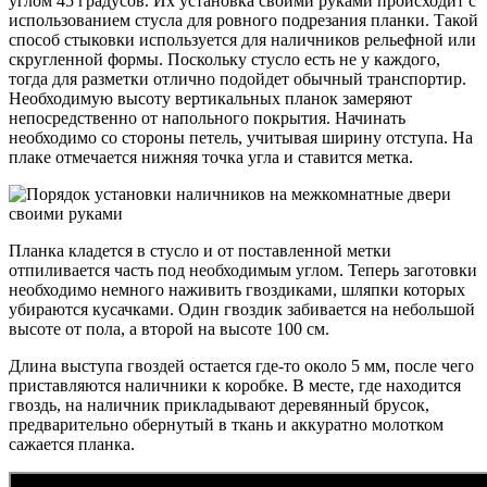
углом 45 градусов. Их установка своими руками происходит с
использованием стусла для ровного подрезания планки. Такой
способ стыковки используется для наличников рельефной или
скругленной формы. Поскольку стусло есть не у каждого,
тогда для разметки отлично подойдет обычный транспортир.
Необходимую высоту вертикальных планок замеряют
непосредственно от напольного покрытия. Начинать
необходимо со стороны петель, учитывая ширину отступа. На
плаке отмечается нижняя точка угла и ставится метка.
Планка кладется в стусло и от поставленной метки
отпиливается часть под необходимым углом. Теперь заготовки
необходимо немного наживить гвоздиками, шляпки которых
убираются кусачками. Один гвоздик забивается на небольшой
высоте от пола, а второй на высоте 100 см.
Длина выступа гвоздей остается где-то около 5 мм, после чего
приставляются наличники к коробке. В месте, где находится
гвоздь, на наличник прикладывают деревянный брусок,
предварительно обернутый в ткань и аккуратно молотком
сажается планка.