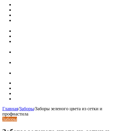
Металлические колпаки на столбы забора
Крышки для столбов забора
Новая жизнь дома в стиле mid-century в Калифорнии
Невероятная квартира в обычном шведской доме (71 кв.
м)
Путин продлил «гаражную амнистию» до 2031 года
Рынок коммерческой недвижимости в поисках баланса
Водопроводные медные трубы: маркировка сортамента,
область применения, преимущества
Гидрострелка для отопления: назначение + схема
установки + расчеты параметров
Почему курс доллара в одном городе разный: где искать
выгодный обмен
Курсы валют 6 августа: доллар и евро дешевеют
Карта сайта
Контакты
Установка сайта
Хостинг сайта
Главная
/
Заборы
/
Заборы зеленого цвета из сетки и
профнастила
Заборы