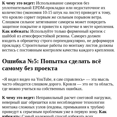
К чему это ведет:
Использование саморезов без
уплотнительной EPDM-прокладки или недостаточное их
количество (экономия 10-15 штук на листе) приведет к тому,
что кровлю сорвет первым же сильным порывом ветра.
Слишком сильное затягивание самореза может повредить
защитное покрытие и привести к протечке в месте крепления.
Как избежать:
Используйте только фирменный крепеж с
шайбой из атмосферостойкой резины. Саморез должен
входить в обрешетку строго перпендикулярно, не деформируя
прокладку. Строительные работы по монтажу листов должны
вестись с постоянным контролем качества каждого крепления.
Ошибка №5: Попытка сделать всё
самому без проекта
«Я видел видео на YouTube, я сам справлюсь» — эта мысль
часто обходится слишком дорого. Кровля — это не та область,
где можно учиться на собственных ошибках.
К чему это ведет:
Неправильный расчет снеговой нагрузки,
неверный шаг обрешетки или несоблюдение технологии
монтажа сложных узлов (ендовы, примыкания к трубам)
приведут к серьезным проблемам уже в первую зиму.
Как
избежать:
Самый надежный способ избежать всех