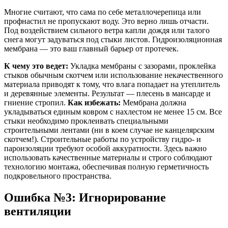
Многие считают, что сама по себе металлочерепица или
профнастил не пропускают воду. Это верно лишь отчасти.
Под воздействием сильного ветра капли дождя или талого
снега могут задуваться под стыки листов. Гидроизоляционная
мембрана — это ваш главный барьер от протечек.
К чему это ведет:
Укладка мембраны с зазорами, проклейка
стыков обычным скотчем или использование некачественного
материала приводят к тому, что влага попадает на утеплитель
и деревянные элементы. Результат — плесень в мансарде и
гниение стропил.
Как избежать:
Мембрана должна
укладываться единым ковром с нахлестом не менее 15 см. Все
стыки необходимо проклеивать специальными
строительными лентами (ни в коем случае не канцелярским
скотчем!). Строительные работы по устройству гидро- и
пароизоляции требуют особой аккуратности. Здесь важно
использовать качественные материалы и строго соблюдают
технологию монтажа, обеспечивая полную герметичность
подкровельного пространства.
Ошибка №3: Игнорирование
вентиляции