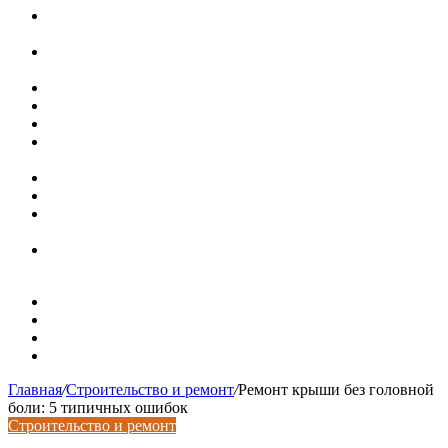
Курсы валют 7 августа: рубль рухнул ко всем основным
валютам
«Черные лебеди» могут укрепить доллар до 100 рублей:
прогноз до конца лета
Металлические колпаки на столбы забора
Крышки для столбов забора
Новая жизнь дома в стиле mid-century в Калифорнии
Невероятная квартира в обычном шведской доме (71 кв.
м)
Путин продлил «гаражную амнистию» до 2031 года
Рынок коммерческой недвижимости в поисках баланса
Водопроводные медные трубы: маркировка сортамента,
область применения, преимущества
Гидрострелка для отопления: назначение + схема
установки + расчеты параметров
Карта сайта
Контакты
Установка сайта
Хостинг сайта
Главная
/
Строительство и ремонт
/
Ремонт крыши без головной
боли: 5 типичных ошибок
Строительство и ремонт