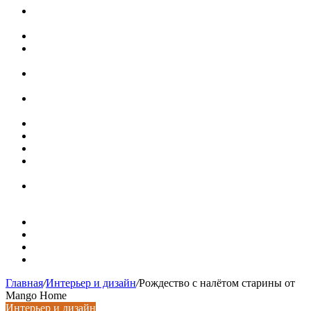
В Минстрое сравнили качество жилья в Нью-Йорке и
России
Московская вторичка стремительно дорожает
Ремонт чугунной ванны своими руками:
распространенные повреждения и их устранение
Раковина-кувшинка: советы по выбору и по установке
при расположении над стиральной машиной
Доллар выше 82, евро выше 94: что происходит с
курсами валют в России
Курсы валют 8 августа: рубль упал к доллару и евро
Металлические трубы для заборов
Металлические столбы для забора
Как меняются требования к душевым зонам в
современных интерьерах
Современный интерьер с уникальным расписным
потолком в Турине
Карта сайта
Контакты
Установка сайта
Хостинг сайта
Главная
/
Интерьер и дизайн
/
Рождество с налётом старины от
Mango Home
Интерьер и дизайн