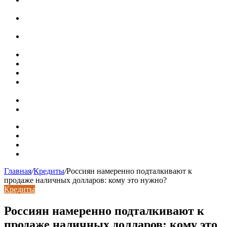
ряда, достоинства и недостатки
Курсы валют 7 августа: рубль рухнул ко всем основным
валютам
«Черные лебеди» могут укрепить доллар до 100 рублей:
прогноз до конца лета
Металлические колпаки на столбы забора
Крышки для столбов забора
Новая жизнь дома в стиле mid-century в Калифорнии
Невероятная квартира в обычном шведской доме (71 кв.
м)
Путин продлил «гаражную амнистию» до 2031 года
Рынок коммерческой недвижимости в поисках баланса
Карта сайта
Контакты
Установка сайта
Хостинг сайта
Главная
/
Кредиты
/
Россиян намеренно подталкивают к
продаже наличных долларов: кому это нужно?
Кредиты
Россиян намеренно подталкивают к
продаже наличных долларов: кому это