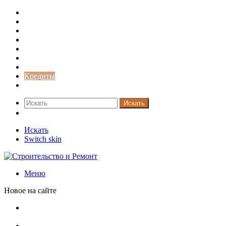
Строительство и ремонт
Советы
Дача
Двери
Окна
Заборы
Интерьер и дизайн
Кредиты
Новости
Искать
Switch skin
Искать
Switch skin
Меню
Новое на сайте
Установка кондиционера своими руками: монтажный
инструктаж + требования и нюансы установки
Септики ДКС (КЛЕН): устройство, обзор модельного