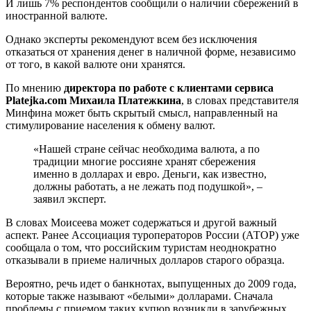
И лишь 7% респондентов сообщили о наличии сбережений в
иностранной валюте.
Однако эксперты рекомендуют всем без исключения
отказаться от хранения денег в наличной форме, независимо
от того, в какой валюте они хранятся.
По мнению
директора по работе с клиентами сервиса
Platejka.com Михаила Платежкина
, в словах представителя
Минфина может быть скрытый смысл, направленный на
стимулирование населения к обмену валют.
«Нашей стране сейчас необходима валюта, а по
традиции многие россияне хранят сбережения
именно в долларах и евро. Деньги, как известно,
должны работать, а не лежать под подушкой», –
заявил эксперт.
В словах Моисеева может содержаться и другой важный
аспект. Ранее Ассоциация туроператоров России (АТОР) уже
сообщала о том, что российским туристам неоднократно
отказывали в приеме наличных долларов старого образца.
Вероятно, речь идет о банкнотах, выпущенных до 2009 года,
которые также называют «белыми» долларами. Сначала
проблемы с приемом таких купюр возникли в зарубежных