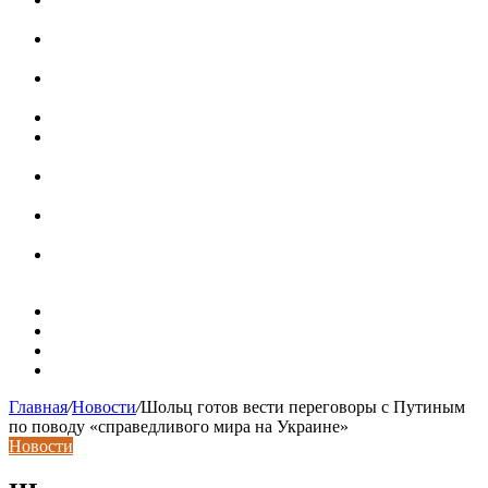
современных интерьерах
Современный интерьер с уникальным расписным
потолком в Турине
Идеальное взаимодействие с задним двориком:
викторианский дом в Лондоне
Россияне стали реже хранить деньги в банках
СМИ: девелоперов в Москве обязали строить в разы
больше машино-мест
В Подмосковье впервые с помощью ИИ выписали
штраф за борщевик на частном участке
Установка кондиционера своими руками: монтажный
инструктаж + требования и нюансы установки
Септики ДКС (КЛЕН): устройство, обзор модельного
ряда, достоинства и недостатки
Карта сайта
Контакты
Установка сайта
Хостинг сайта
Главная
/
Новости
/
Шольц готов вести переговоры с Путиным
по поводу «справедливого мира на Украине»
Новости