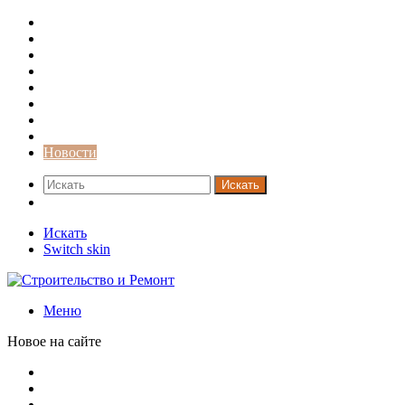
Строительство и ремонт
Советы
Дача
Двери
Окна
Заборы
Интерьер и дизайн
Кредиты
Новости
Искать
Switch skin
Искать
Switch skin
Меню
Новое на сайте
Металлические трубы для заборов
Металлические столбы для забора
Как меняются требования к душевым зонам в