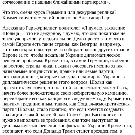
согласовании с нашими ближайшими партнерами».
Что это, смена курса Германии или дежурная реплика?
Комментирует немецкий политолог Александр Рар:
Александр Рар журналист, политолог «Я думаю, заявление
Шольца — это не дежурное, я думаю, что оно пока тоже не
такое уж прямое, утвердительное. Дело просто в том, что в
самой Европе есть такие страны, как Венгрия, например,
которая открыто выступает и собирает альянс других стран в
Европе за то, чтобы искать на Украине дипломатическое
решение проблемы. Кроме того, в самой Германии, особенно
на востоке страны, люди начали голосовать именно за так
называемые популистские, правые или левые партии,
нетрадиционные, которые выступают за мир на Украине, за
дипломатическое решение этого вопроса. Шольц как
прагматик чувствует, что на этой волне сможет, может быть,
начать более положительно свою избирательную кампанию,
переизбрание его как канцлера в следующем году. Кроме того,
партиям традиционным, таким, как Социал-демократическая
партия Шольца, стало понятно, что если хочется создавать
коалиции с такой партией, как Союз Сары Вагенкнехт, то
нужно выполнять ее требования, она тоже выступает за
дипломатическое решение конфликта на Украине. Кроме того,
все знают, что если Дональд Трамп станет президентом, в