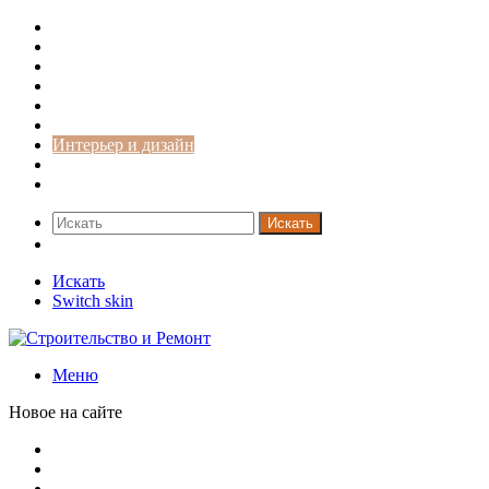
Строительство и ремонт
Советы
Дача
Двери
Окна
Заборы
Интерьер и дизайн
Кредиты
Новости
Искать
Switch skin
Искать
Switch skin
Меню
Новое на сайте
Путин продлил «гаражную амнистию» до 2031 года
Рынок коммерческой недвижимости в поисках баланса
Водопроводные медные трубы: маркировка сортамента, о