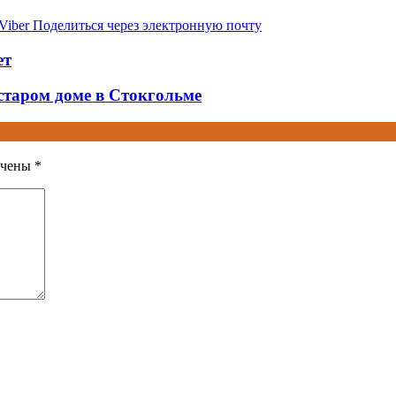
Viber
Поделиться через электронную почту
ет
 старом доме в Стокгольме
ечены
*