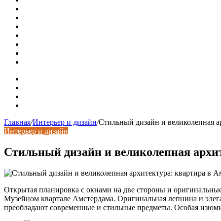
Гидрострелка для отопления: назначение + схема установ
Почему курс доллара в одном городе разный: где искать
Курсы валют 6 августа: доллар и евро дешевеют
Колпаки на столбы для забора
Кирпичные столбы для ворот
Маленькая, но с английским обаянием: квартира в викто
Как дизайнер преобразовал для себя маленькую студию в
Карта сайта
Контакты
Установка сайта
Хостинг сайта
Главная
/
Интерьер и дизайн
/
Стильный дизайн и великолепная а
Интерьер и дизайн
Стильный дизайн и великолепная архит
Открытая планировка с окнами на две стороны и оригинальные
Музейном квартале Амстердама. Оригинальная лепнина и элеган
преобладают современные и стильные предметы. Особая изюми