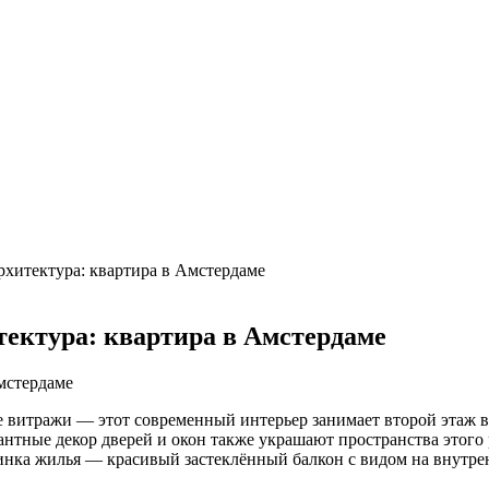
ки + расчеты параметров
 выгодный обмен
рианском доме в Лондоне
 Варшаве
рхитектура: квартира в Амстердаме
ектура: квартира в Амстердаме
 витражи — этот современный интерьер занимает второй этаж в
тные декор дверей и окон также украшают пространства этого р
нка жилья — красивый застеклённый балкон с видом на внутрен