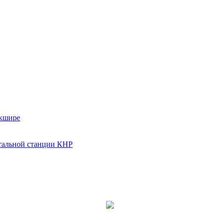
ркшире
тальной станции КНР