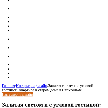
при расположении над стиральной машиной
Доллар выше 82, евро выше 94: что происходит с
курсами валют в России
Курсы валют 8 августа: рубль упал к доллару и евро
Металлические трубы для заборов
Металлические столбы для забора
Как меняются требования к душевым зонам в
современных интерьерах
Современный интерьер с уникальным расписным
потолком в Турине
Идеальное взаимодействие с задним двориком:
викторианский дом в Лондоне
Россияне стали реже хранить деньги в банках
Карта сайта
Контакты
Установка сайта
Хостинг сайта
Главная
/
Интерьер и дизайн
/
Залитая светом и с угловой
гостиной: квартира в старом доме в Стокгольме
Интерьер и дизайн
Залитая светом и с угловой гостиной: