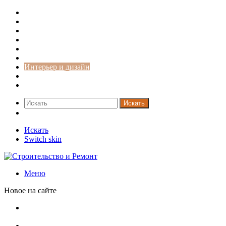
Строительство и ремонт
Советы
Дача
Двери
Окна
Заборы
Интерьер и дизайн
Кредиты
Новости
Искать
Switch skin
Искать
Switch skin
Меню
Новое на сайте
Ремонт чугунной ванны своими руками:
распространенные повреждения и их устранение
Раковина-кувшинка: советы по выбору и по установке