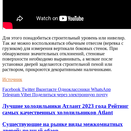
Для этого понадобиться строительный уровень или нивелир.
Так же можно воспользоваться обычным отвесом (веревка с
грузиком) для измерения вертикали боковых стенок. При
обнаружении значительных отклонений, стеновые
поверхности необходимо выравнивать, а мелкие после
установки дверей заделаются строительной пеной или
раствором, прикроются декоративными наличниками.
Источник
Facebook
Twitter
Вконтакте
Одноклассники
WhatsApp
Telegram
Viber
Поделиться через электронную почту
Лучшие холодильники Атлант 2023 года Рейтинг
самых качественных холодильников Atlant
Существующие на рынке виды межкомнатных
дверей: полный обзор