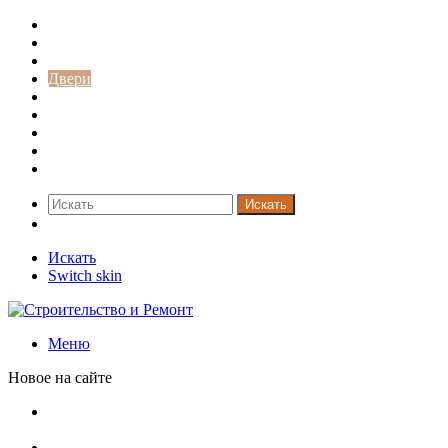
Строительство и ремонт
Советы
Дача
Двери
Окна
Заборы
Интерьер и дизайн
Кредиты
Новости
Искать
Switch skin
Искать
Switch skin
Меню
Новое на сайте
Как меняются требования к душевым зонам в
современных интерьерах
Современный интерьер с уникальным расписным