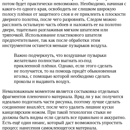
потом будет практически невозможно. Необходимо, начиная с
какого-то одного края, освободить не слишком широкую
полосу плёнки от защитного слоя и ее приклеить к плоскости
дверного полотна, после чего разровнять. Следом можно
расслоить остальную часть обоев и наложить ее на полотно
двери, тщательно разглаживая мягким шпателем или
тряпочкой. Использование пластикового шпателя
предпочтительнее, так как после обработки этим
инструментом останется меньше пузырьков воздуха.
Важно подчеркнуть, что воздушные пузырьки
желательно полностью выгнать из-под
приклеенной плёнки. Однако, если этого сделать
не получается, то на помощь придёт обыкновенная
иголка, с помощью которой необходимо сделать
проколы и выдавить воздух.
Немаловажным моментом является состыковка отдельных
фрагментов пленочного материала. Вряд ли у вас получится
идеально подогнать части рисунка, поэтому лучше сделать
соединение внахлёст, после чего удалить лишние куски
канцелярским ножом. При такой технологии стыки не
должны быть видны если сделать все правильно и аккуратно.
Есть ещё один нюанс, который даст возможность упростить
процесс нанесения самоклеющегося материала.