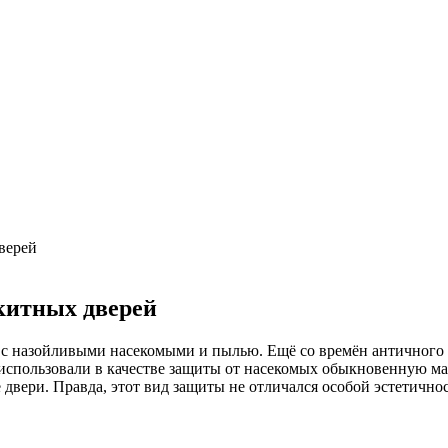
бласть применения, преимущества
ки + расчеты параметров
 выгодный обмен
верей
китных дверей
 с назойливыми насекомыми и пылью. Ещё со времён античного
спользовали в качестве защиты от насекомых обыкновенную мар
вери. Правда, этот вид защиты не отличался особой эстетично