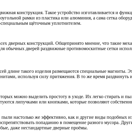
вижная конструкция. Такое устройство изготавливается и функц
моугольной рамки из пластика или алюминия, а сама сетка обо
я -специальным щёточным уплотнителем.
 всех дверных конструкций. Общепринято мнение, что такие ме
 для обычных дверей раздвижные противомоскитные сетки испол
ей длине такого изделия размещаются специальные магниты. Эта
итами, используя силу притяжения. В то же время раздвинуть их
торых можно выделить простоту в уходе. Их легко стирать и пы
туются липучками или кнопками, которые позволяют собственны
 пыли настолько же эффективно, как и другие виды подобных и
воспрепятствовать попаданию в помещение разного мусора. Дру
юбые, даже нестандартные дверные проёмы.