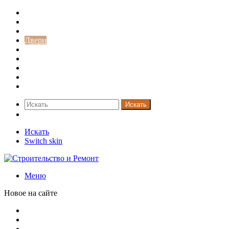
Строительство и ремонт
Советы
Дача
Двери
Окна
Заборы
Интерьер и дизайн
Кредиты
Новости
Искать
Switch skin
Искать
Switch skin
Меню
Новое на сайте
Новая жизнь дома в стиле mid-century в Калифорнии
Невероятная квартира в обычном шведской доме (71 кв. м
Путин продлил «гаражную амнистию» до 2031 года