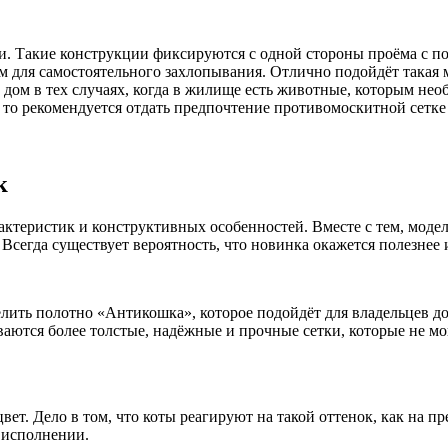
. Такие конструкции фиксируются с одной стороны проёма с по
м для самостоятельного захлопывания. Отлично подойдёт такая м
 дом в тех случаях, когда в жилище есть животные, которым нео
 то рекомендуется отдать предпочтение противомоскитной сетке 
к
ктеристик и конструктивных особенностей. Вместе с тем, моде
. Всегда существует вероятность, что новинка окажется полезне
ть полотно «Антикошка», которое подойдёт для владельцев до
иваются более толстые, надёжные и прочные сетки, которые не 
т. Дело в том, что коты реагируют на такой оттенок, как на пр
м исполнении.