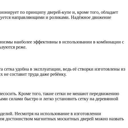
ионирует по принципу дверей-купе и, кроме того, обладает
рудуется направляющими и роликами. Надёжное движение
ханизмы наиболее эффективны в использовании в комбинации с
ьзуются реже.
 сетка удобна в эксплуатации, ведь её створки изготовлены из
 не составит труда даже ребёнку.
лесосить. Кроме того, такие сетки не мешают передвижению
ми силами быстро и легко установить сетку на деревянной
зделий. Несмотря на использование в изготовлении
гим достоинством магнитных москитных дверей можно назвать