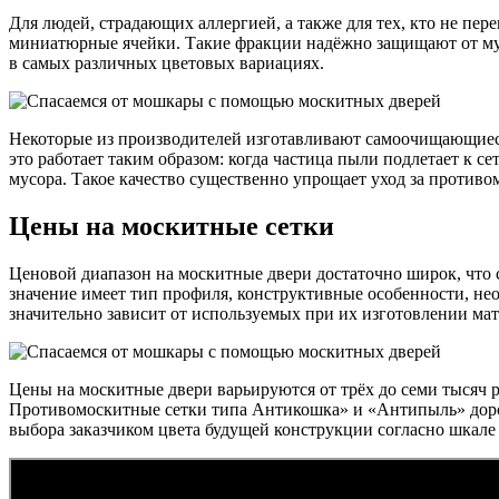
Для людей, страдающих аллергией, а также для тех, кто не пе
миниатюрные ячейки. Такие фракции надёжно защищают от мусо
в самых различных цветовых вариациях.
Некоторые из производителей изготавливают самоочищающиеся
это работает таким образом: когда частица пыли подлетает к с
мусора. Такое качество существенно упрощает уход за против
Цены на москитные сетки
Ценовой диапазон на москитные двери достаточно широк, что с
значение имеет тип профиля, конструктивные особенности, нео
значительно зависит от используемых при их изготовлении мат
Цены на москитные двери варьируются от трёх до семи тысяч ру
Противомоскитные сетки типа Антикошка» и «Антипыль» дороже
выбора заказчиком цвета будущей конструкции согласно шкале