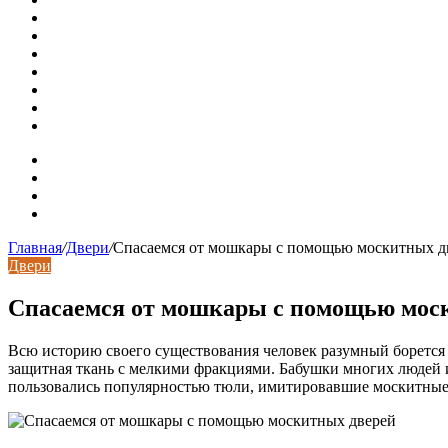
Рынок коммерческой недвижимости в поисках баланса
Водопроводные медные трубы: маркировка сортамента, о
Гидрострелка для отопления: назначение + схема установ
Почему курс доллара в одном городе разный: где искать
Курсы валют 6 августа: доллар и евро дешевеют
Колпаки на столбы для забора
Кирпичные столбы для ворот
Карта сайта
Контакты
Установка сайта
Хостинг сайта
Главная
/
Двери
/
Спасаемся от мошкары с помощью москитных д
Двери
Спасаемся от мошкары с помощью мос
Всю историю своего существования человек разумный борется
защитная ткань с мелкими фракциями. Бабушки многих людей и
пользовались популярностью тюли, имитировавшие москитные д