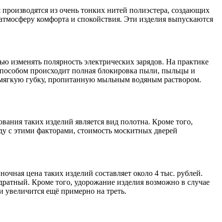
я производятся из очень тонких нитей полиэстера, создающих
атмосферу комфорта и спокойствия. Эти изделия выпускаются
ю изменять полярность электрических зарядов. На практике
им способом происходит полная блокировка пыли, пыльцы и
ь мягкую губку, пропитанную мыльным водяным раствором.
вания таких изделий является вид полотна. Кроме того,
яду с этими факторами, стоимость москитных дверей
очная цена таких изделий составляет около 4 тыс. рублей.
ратный. Кроме того, удорожание изделия возможно в случае
 увеличится ещё примерно на треть.