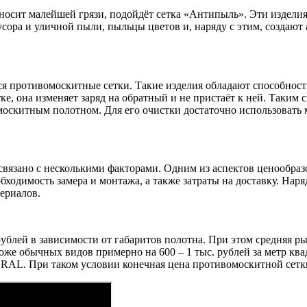
реносит малейшей грязи, подойдёт сетка «Антипыль». Эти издели
ра и уличной пыли, пыльцы цветов и, наряду с этим, создают 
 противомоскитные сетки. Такие изделия обладают способность
етке, она изменяет заряд на обратный и не пристаёт к ней. Так
омоскитным полотном. Для его очистки достаточно использоват
вязано с несколькими факторами. Одним из аспектов ценообразо
бходимость замера и монтажа, а также затраты на доставку. Нар
ериалов.
блей в зависимости от габаритов полотна. При этом средняя рын
 обычных видов примерно на 600 – 1 тыс. рублей за метр квад
 RAL. При таком условии конечная цена противомоскитной сетки