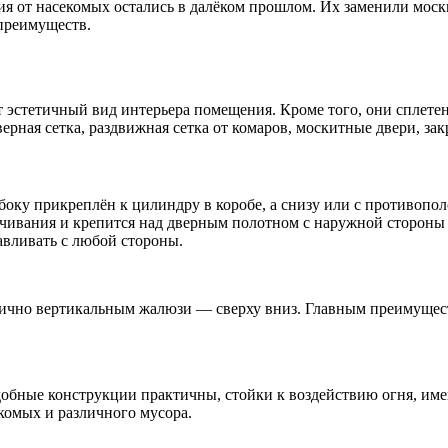
я от насекомых остались в далёком прошлом. Их заменили моск
преимуществ.
 эстетичный вид интерьера помещения. Кроме того, они сплетен
ерная сетка, раздвижная сетка от комаров, москитные двери, за
 сбоку прикреплён к цилиндру в коробе, а снизу или с противо
ачивания и крепится над дверным полотном с наружной стороны
авливать с любой стороны.
гично вертикальным жалюзи — сверху вниз. Главным преимущест
добные конструкции практичны, стойки к воздействию огня, име
комых и различного мусора.