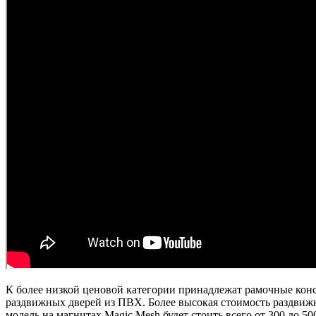
К более низкой ценовой категории принадлежат рамочные конс
раздвижных дверей из ПВХ. Более высокая стоимость раздвиж
модель на магнитах Magic Mesh будет стоить всего от 300 до 50