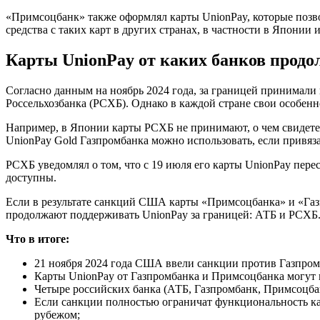
«Примсоцбанк» также оформлял карты UnionPay, которые позво
средства с таких карт в других странах, в частности в Японии 
Карты UnionPay от каких банков продол
Согласно данным на ноябрь 2024 года, за границей принимали
Россельхозбанка (РСХБ). Однако в каждой стране свои особенн
Например, в Японии карты РСХБ не принимают, о чем свидете
UnionPay Gold Газпромбанка можно использовать, если привяза
РСХБ уведомлял о том, что с 19 июля его карты UnionPay пере
доступны.
Если в результате санкций США карты «Примсоцбанка» и «Газп
продолжают поддерживать UnionPay за границей: АТБ и РСХБ
Что в итоге:
21 ноября 2024 года США ввели санкции против Газпром
Карты UnionPay от Газпромбанка и Примсоцбанка могут п
Четыре российских банка (АТБ, Газпромбанк, Примсоцба
Если санкции полностью ограничат функциональность ка
рубежом;