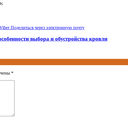
ь;
Viber
Поделиться через электронную почту
собенности выбора и обустройства кровли
ечены
*