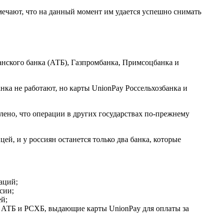
ечают, что на данный момент им удается успешно снимать
анского банка (АТБ), Газпромбанка, Примсоцбанка и
ка не работают, но карты UnionPay Россельхозбанка и
лено, что операции в других государствах по-прежнему
й, и у россиян останется только два банка, которые
аций;
сии;
й;
о АТБ и РСХБ, выдающие карты UnionPay для оплаты за