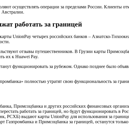
ляют осуществлять операции за пределами России. Клиенты отм
и Австралии.
жат работать за границей
 карты UnionPay четырех российских банков – Азиатско-Тихооке
ости.
льствуют отзывы путешественников. В Грузии карты Примсоцбан
ть их к Huawei Pay.
станут функционировать за рубежом. Однако позднее было объяв
ромбанка» полностью утратят свою функциональность за границе
.
банка, Примсоцбанка и других российских финансовых организ
ерестать работать за границей, но будут функционировать в Рос
нк, РСХБ) выдают карты UnionPay для использования за границе
рт Газпромбанка и Примсоцбанка за границей, останутся тольк