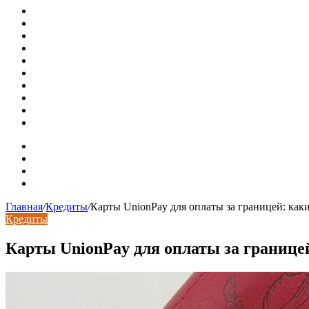
Новая жизнь дома в стиле mid-century в Калифорнии
Невероятная квартира в обычном шведской доме (71 кв. м
Путин продлил «гаражную амнистию» до 2031 года
Рынок коммерческой недвижимости в поисках баланса
Водопроводные медные трубы: маркировка сортамента, о
Гидрострелка для отопления: назначение + схема установ
Почему курс доллара в одном городе разный: где искать
Курсы валют 6 августа: доллар и евро дешевеют
Колпаки на столбы для забора
Кирпичные столбы для ворот
Карта сайта
Контакты
Установка сайта
Хостинг сайта
Главная
/
Кредиты
/
Карты UnionPay для оплаты за границей: каки
Кредиты
Карты UnionPay для оплаты за границей