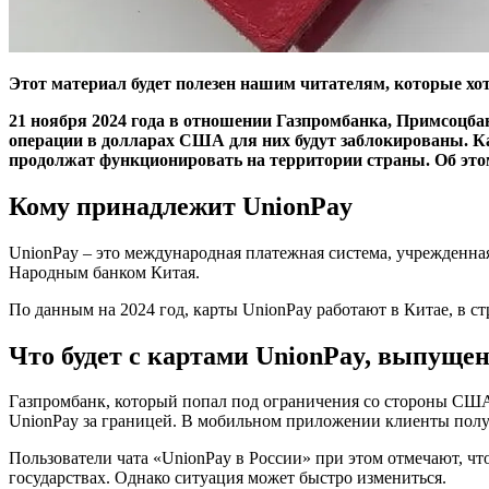
Этот материал будет полезен нашим читателям, которые хот
21 ноября 2024 года в отношении Газпромбанка, Примсоцба
операции в долларах США для них будут заблокированы. К
продолжат функционировать на территории страны. Об этом 
Кому принадлежит UnionPay
UnionPay – это международная платежная система, учрежденна
Народным банком Китая.
По данным на 2024 год, карты UnionPay работают в Китае, в с
Что будет с картами UnionPay, выпущ
Газпромбанк, который попал под ограничения со стороны США
UnionPay за границей. В мобильном приложении клиенты получ
Пользователи чата «UnionPay в России» при этом отмечают, ч
государствах. Однако ситуация может быстро измениться.