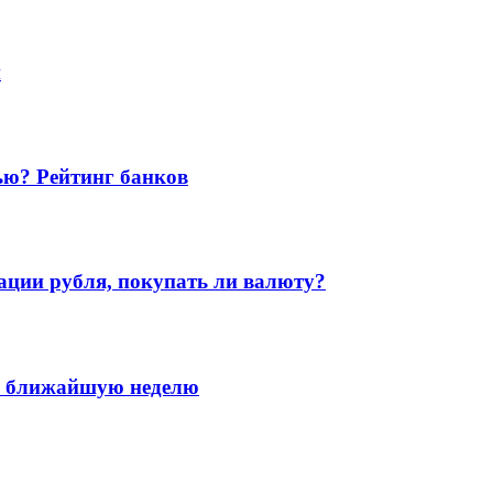
и
ью? Рейтинг банков
ации рубля, покупать ли валюту?
а ближайшую неделю