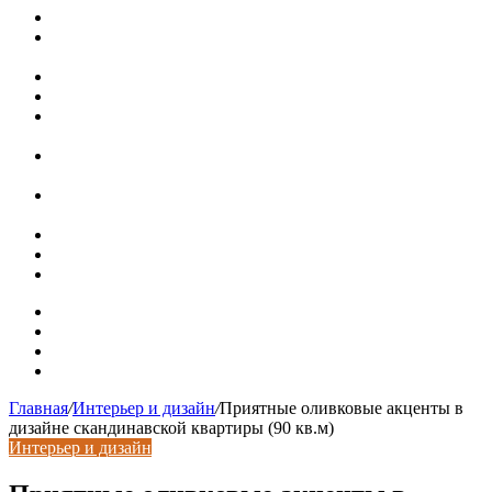
Новая жизнь дома в стиле mid-century в Калифорнии
Невероятная квартира в обычном шведской доме (71 кв.
м)
Путин продлил «гаражную амнистию» до 2031 года
Рынок коммерческой недвижимости в поисках баланса
Водопроводные медные трубы: маркировка сортамента,
область применения, преимущества
Гидрострелка для отопления: назначение + схема
установки + расчеты параметров
Почему курс доллара в одном городе разный: где искать
выгодный обмен
Курсы валют 6 августа: доллар и евро дешевеют
Колпаки на столбы для забора
Кирпичные столбы для ворот
Карта сайта
Контакты
Установка сайта
Хостинг сайта
Главная
/
Интерьер и дизайн
/
Приятные оливковые акценты в
дизайне скандинавской квартиры (90 кв.м)
Интерьер и дизайн