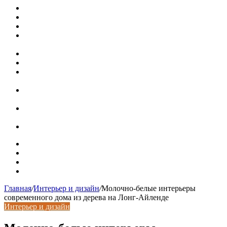
Металлические колпаки на столбы забора
Крышки для столбов забора
Новая жизнь дома в стиле mid-century в Калифорнии
Невероятная квартира в обычном шведской доме (71 кв.
м)
Путин продлил «гаражную амнистию» до 2031 года
Рынок коммерческой недвижимости в поисках баланса
Водопроводные медные трубы: маркировка сортамента,
область применения, преимущества
Гидрострелка для отопления: назначение + схема
установки + расчеты параметров
Почему курс доллара в одном городе разный: где искать
выгодный обмен
Курсы валют 6 августа: доллар и евро дешевеют
Карта сайта
Контакты
Установка сайта
Хостинг сайта
Главная
/
Интерьер и дизайн
/
Молочно-белые интерьеры
современного дома из дерева на Лонг-Айленде
Интерьер и дизайн