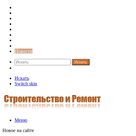
Строительство и ремонт
Советы
Дача
Двери
Окна
Заборы
Интерьер и дизайн
Кредиты
Новости
Искать
Switch skin
Искать
Switch skin
Меню
Новое на сайте