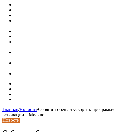
Металлические колпаки на столбы забора
Крышки для столбов забора
Новая жизнь дома в стиле mid-century в Калифорнии
Невероятная квартира в обычном шведской доме (71 кв.
м)
Путин продлил «гаражную амнистию» до 2031 года
Рынок коммерческой недвижимости в поисках баланса
Водопроводные медные трубы: маркировка сортамента,
область применения, преимущества
Гидрострелка для отопления: назначение + схема
установки + расчеты параметров
Почему курс доллара в одном городе разный: где искать
выгодный обмен
Курсы валют 6 августа: доллар и евро дешевеют
Карта сайта
Контакты
Установка сайта
Хостинг сайта
Главная
/
Новости
/
Собянин обещал ускорить программу
реновации в Москве
Новости